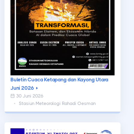
Buletin Cuaca Ketapang dan Kayong Utara
Juni 2026
30 Juni 2026
Stasiun Meteorologi Rahadi Oesman