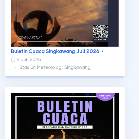
Buletin Cuaca Singkawang Juli 2026
9 Juli 2026
Stasiun Meteorologi Singkawang