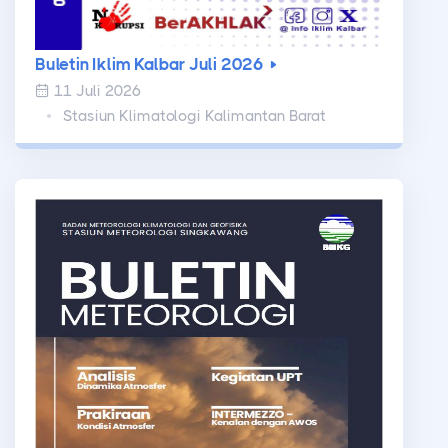
Buletin Iklim Kalbar Juli 2026
11 Juli 2026
Stasiun Klimatologi Kalimantan Barat