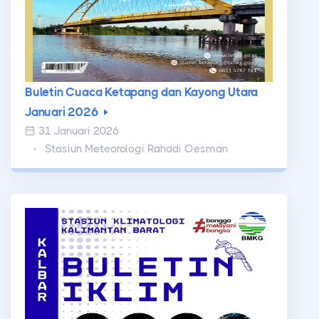
Buletin Cuaca Ketapang dan Kayong Utara
Januari 2026
31 Januari 2026
Stasiun Meteorologi Rahadi Oesman