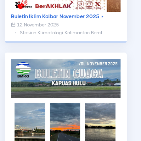
Buletin Iklim Kalbar November 2025
12 November 2025
Stasiun Klimatologi Kalimantan Barat