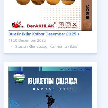
Buletin Iklim Kalbar Desember 2025
10 Desember 2025
Stasiun Klimatologi Kalimantan Barat