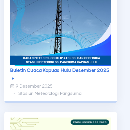
Buletin Cuaca Kapuas Hulu Desember 2025
9 Desember 2025
Stasiun Meteorologi Pangsuma