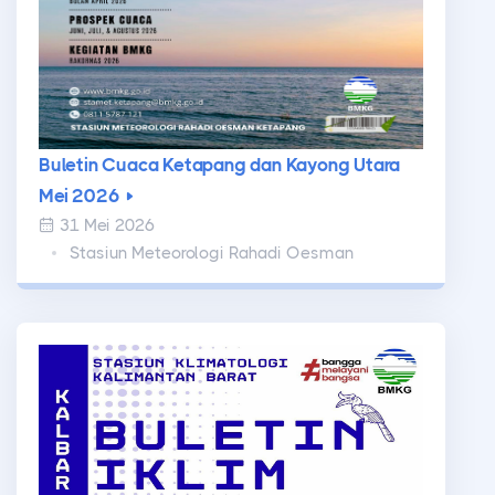
Buletin Cuaca Ketapang dan Kayong Utara
Mei 2026
31 Mei 2026
Stasiun Meteorologi Rahadi Oesman