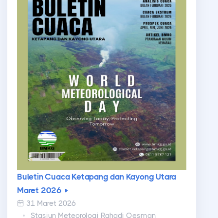
Buletin Cuaca Ketapang dan Kayong Utara
Maret 2026
31 Maret 2026
Stasiun Meteorologi Rahadi Oesman