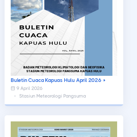
Buletin Cuaca Kapuas Hulu April 2026
9 April 2026
Stasiun Meteorologi Pangsuma