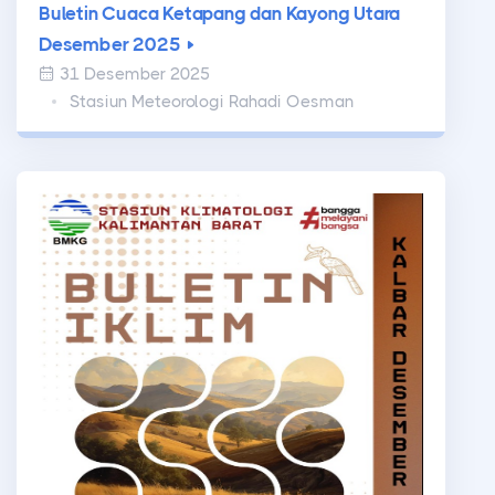
Buletin Cuaca Ketapang dan Kayong Utara
Desember 2025
31 Desember 2025
Stasiun Meteorologi Rahadi Oesman