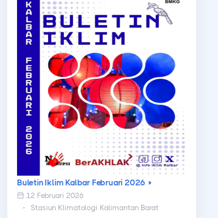
Buletin Iklim Kalbar Februari 2026
12 Februari 2026
Stasiun Klimatologi Kalimantan Barat