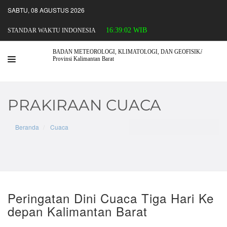
SABTU, 08 AGUSTUS 2026
16:39:02 WIB
STANDAR WAKTU INDONESIA
PROFIL
PRAKIRAAN CUACA
CUACA
Beranda
Cuaca
IKLIM
KUALITAS UDARA
GEMPABUMI
GEOFISIKA
Peringatan Dini Cuaca Tiga Hari Ke
depan Kalimantan Barat